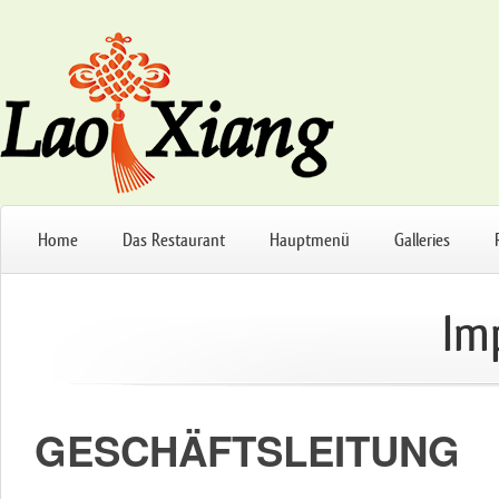
Home
Das Restaurant
Hauptmenü
Galleries
Im
GESCHÄFTSLEITUNG